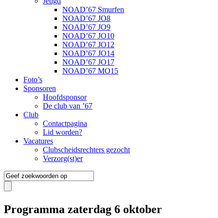
Jeugd
NOAD’67 Smurfen
NOAD’67 JO8
NOAD’67 JO9
NOAD’67 JO10
NOAD’67 JO12
NOAD’67 JO14
NOAD’67 JO17
NOAD’67 MO15
Foto’s
Sponsoren
Hoofdsponsor
De club van ’67
Club
Contactpagina
Lid worden?
Vacatures
Clubscheidsrechters gezocht
Verzorg(st)er
Programma zaterdag 6 oktober