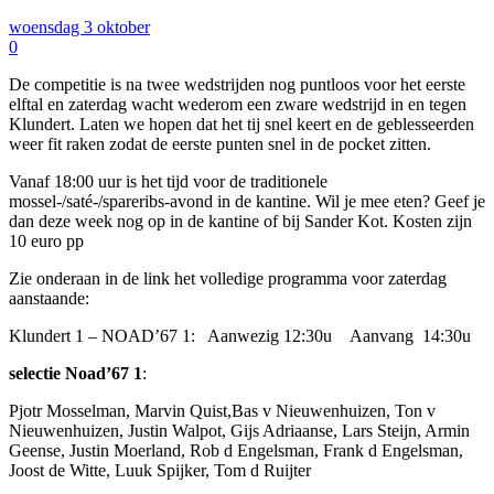
woensdag 3 oktober
0
De competitie is na twee wedstrijden nog puntloos voor het eerste
elftal en zaterdag wacht wederom een zware wedstrijd in en tegen
Klundert. Laten we hopen dat het tij snel keert en de geblesseerden
weer fit raken zodat de eerste punten snel in de pocket zitten.
Vanaf 18:00 uur is het tijd voor de traditionele
mossel-/saté-/spareribs-avond in de kantine. Wil je mee eten? Geef je
dan deze week nog op in de kantine of bij Sander Kot. Kosten zijn
10 euro pp
Zie onderaan in de link het volledige programma voor zaterdag
aanstaande:
Klundert 1 – NOAD’67 1: Aanwezig 12:30u Aanvang 14:30u
selectie Noad’67 1
:
Pjotr Mosselman, Marvin Quist,Bas v Nieuwenhuizen, Ton v
Nieuwenhuizen, Justin Walpot, Gijs Adriaanse, Lars Steijn, Armin
Geense, Justin Moerland, Rob d Engelsman, Frank d Engelsman,
Joost de Witte, Luuk Spijker, Tom d Ruijter