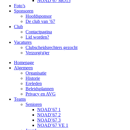
NOAD’67 MO15
Foto’s
Sponsoren
Hoofdsponsor
De club van ’67
Club
Contactpagina
Lid worden?
Vacatures
Clubscheidsrechters gezocht
Verzorg(st)er
Homepage
Algemeen
Organisatie
Historie
Ereleden
Beleidsplannen
Privacy en AVG
Teams
Senioren
NOAD’67 1
NOAD’67 2
NOAD’67 3
NOAD’67 VE 1