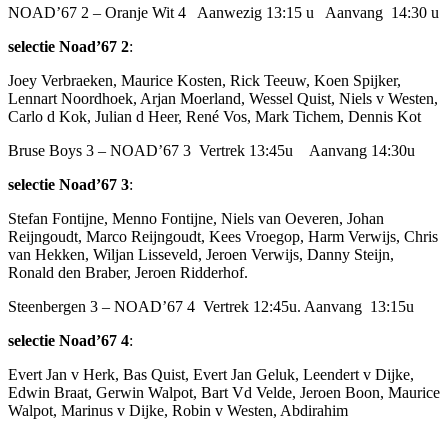
NOAD’67 2 – Oranje Wit 4 Aanwezig 13:15 u Aanvang 14:30 u
selectie Noad’67 2
:
Joey Verbraeken, Maurice Kosten, Rick Teeuw, Koen Spijker,
Lennart Noordhoek, Arjan Moerland, Wessel Quist, Niels v Westen,
Carlo d Kok, Julian d Heer, René Vos, Mark Tichem, Dennis Kot
Bruse Boys 3 – NOAD’67 3 Vertrek 13:45u Aanvang 14:30u
selectie Noad’67 3
:
Stefan Fontijne, Menno Fontijne, Niels van Oeveren, Johan
Reijngoudt, Marco Reijngoudt, Kees Vroegop, Harm Verwijs, Chris
van Hekken, Wiljan Lisseveld, Jeroen Verwijs, Danny Steijn,
Ronald den Braber, Jeroen Ridderhof.
Steenbergen 3 – NOAD’67 4 Vertrek 12:45u. Aanvang 13:15u
selectie Noad’67 4
:
Evert Jan v Herk, Bas Quist, Evert Jan Geluk, Leendert v Dijke,
Edwin Braat, Gerwin Walpot, Bart Vd Velde, Jeroen Boon, Maurice
Walpot, Marinus v Dijke, Robin v Westen, Abdirahim